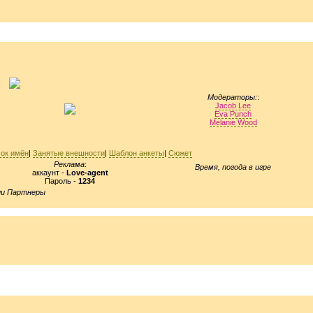
Модераторы:
:
Jacob Lee
Eva Punch
Melanie Wood
ок имён
|
Занятые внешности
|
Шаблон анкеты
|
Сюжет
Реклама
:
Время, погода в игре
аккаунт -
Love-agent
Пароль -
1234
и Партнеры