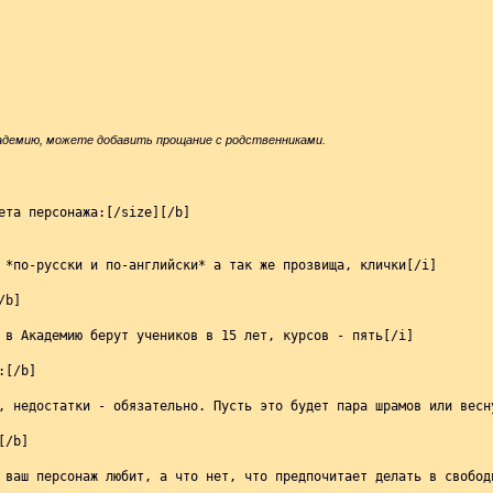
Академию, можете добавить прощание с родственниками.
ета персонажа:[/size][/b]

 *по-русски и по-английски* а так же прозвища, клички[/i]

b]

 в Академию берут учеников в 15 лет, курсов - пять[/i]

[/b]

, недостатки - обязательно. Пусть это будет пара шрамов или весну
/b]

 ваш персонаж любит, а что нет, что предпочитает делать в свободн