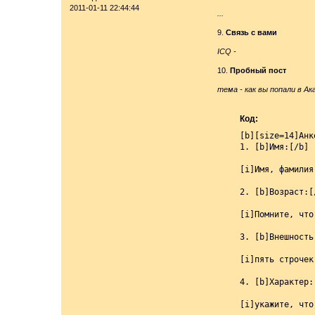
2011-01-11 22:44:44
...
9.
Связь с вами
ICQ -
10.
Пробный пост
тема - как вы попали в 
Код:
[b][size=14]Анк
1. [b]Имя:[/b]

[i]Имя, фамилия
2. [b]Возраст:[/
[i]Помните, что
3. [b]Внешность:
[i]пять строчек
4. [b]Характер:[
[i]укажите, что