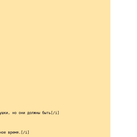
шки, но они должны быть[/i]

ое время.[/i]
