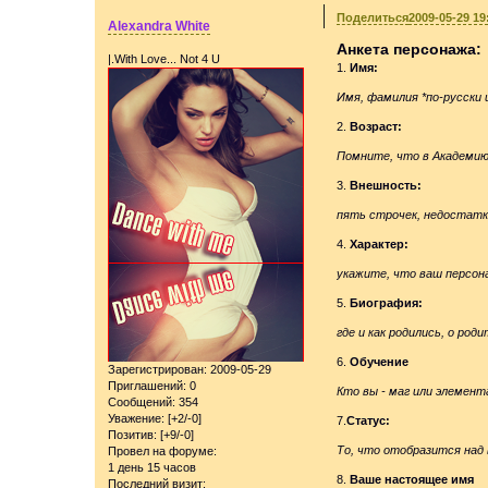
Поделиться
2009-05-29 19
Alexandra White
Анкета персонажа:
|.With Love... Not 4 U
1.
Имя:
Имя, фамилия *по-русски и
2.
Возраст:
Помните, что в Академию 
3.
Внешность:
пять строчек, недостатк
4.
Характер:
укажите, что ваш персон
5.
Биография:
где и как родились, о ро
6.
Обучение
Зарегистрирован
: 2009-05-29
Приглашений:
0
Кто вы - маг или элемент
Сообщений:
354
Уважение:
[+2/-0]
7.
Статус:
Позитив:
[+9/-0]
То, что отобразится над 
Провел на форуме:
1 день 15 часов
8.
Ваше настоящее имя
Последний визит: