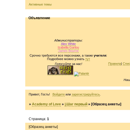
Активные темы
Объявление
Администраторы:
Alex White
Izabella Garlou
James Bourne
Срочно требуются все персонажи, а также
учителя
:
Подробнее можно узнать
тут
Правила
|
Спис
Голосуйте за нас!
Наш
Привет, Гость!
Войдите
или
зарегистрируйтесь
.
»
Academy of Love
»
|.Шаг первый
»
[Образец анкеты]
Страница:
1
[Образец анкеты]